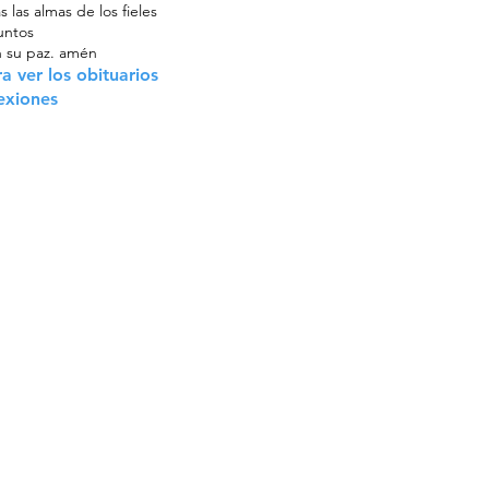
s las almas
de los fieles
untos
 su paz. amén
a ver los obituarios
lexiones