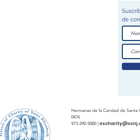
Suscríb
de cor
Hermanas de la Caridad de Santa I
0476
escharity@scnj.
973-290-5000 |