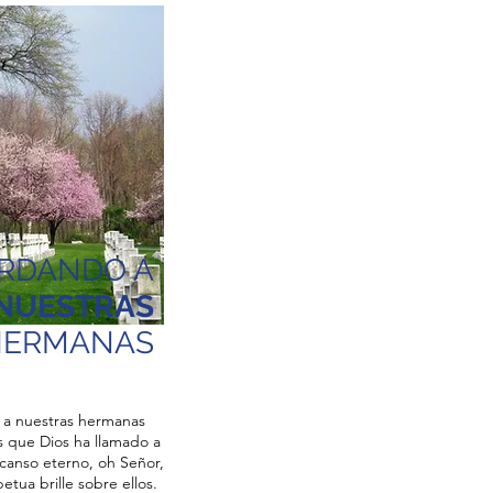
RDANDO A
NUESTRAS
HERMANAS
 a
nuestras hermanas
os que
Dios ha llamado a
canso eterno, oh Señor,
etua brille sobre ellos.