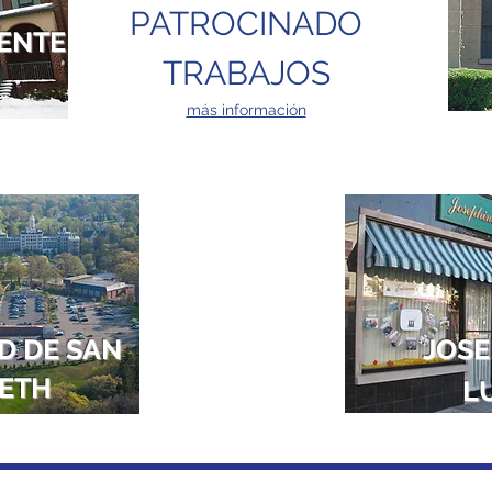
PATROCINADO
CENTE
TRABAJOS
más información
D DE SAN
JOSE
BETH
L