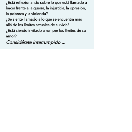
¿Está reflexionando sobre lo que está llamado a
hacer frente a la guerra, la injusticia, la opresión,
la pobreza y la violencia?
¿Se siente llamado a lo que se encuentra más
allá de los límites actuales de su vida?
¿Está siendo invitado a romper los límites de su
amor?
Considérate interrumpido ...
Adam Caar
Developer
Use this space to introduce yourself and
share your professional history.
HERMANAS DE LA CARIDAD