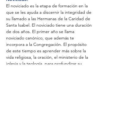
El noviciado es la etapa de formación en la
que se les ayuda a discernir la integridad de
su llamado a las Hermanas de la Caridad de
Santa Isabel. El noviciado tiene una duración
de dos años. El primer año se llama
noviciado canónico, que además te
incorpora a la Congregación. El propósito
de este tiempo es aprender más sobre la
vida religiosa, la oración, el ministerio de la
iglesia y la teología, para profundizar su
conexión con la misión de la Congregación
y permitirle desarrollar una comprensión de
la vida religiosa apostólica activa. El segundo
año de Noviciado es un tiempo para
desarrollar una vida integrada de ministerio,
comunidad y espiritualidad a tiempo
completo. También proporciona
preparación para la profesión de los
primeros votos con la guía del Director de
Formación.
Profesión temporal: